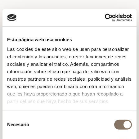
Esta página web usa cookies
Las cookies de este sitio web se usan para personalizar
el contenido y los anuncios, ofrecer funciones de redes
sociales y analizar el tráfico. Además, compartimos
Rafal Rubi, une pierre
información sobre el uso que haga del sitio web con
précieuse à Minorque
nuestros partners de redes sociales, publicidad y análisis
web, quienes pueden combinarla con otra información
Qualité de l'accueil, de l'équipe, du service, du
que les haya proporcionado o que hayan recopilado a
soin apporté à la décoration et que dire du
partir del uso que haya hecho de sus servicios.
domaine et de ses jardins ! Idéalement situé au
centre Est de l'île.
Selección
Necesario
de
Patrick
consentimiento