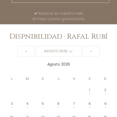
Reserve en nuestra web
al mejor precio garantizado
Dispnibilidad · Rafal Rubí
AGOSTO 2026
Agosto 2026
L
M
X
J
V
S
D
1
2
-
-
3
4
5
6
7
8
9
-
-
-
-
-
-
-