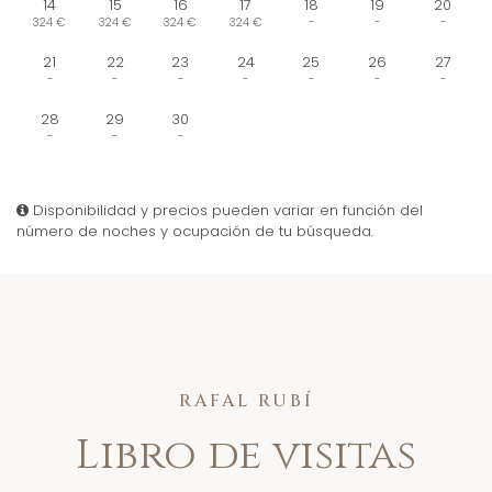
14
15
16
17
18
19
20
324 €
324 €
324 €
324 €
-
-
-
21
22
23
24
25
26
27
-
-
-
-
-
-
-
28
29
30
-
-
-
Disponibilidad y precios pueden variar en función del
número de noches y ocupación de tu búsqueda.
RAFAL RUBÍ
Libro de visitas