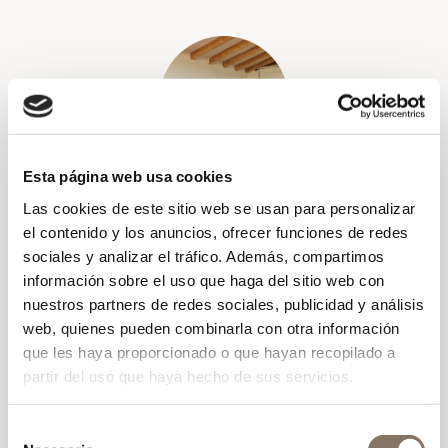
Esta página web usa cookies
Nuestra estancia en
Las cookies de este sitio web se usan para personalizar
el contenido y los anuncios, ofrecer funciones de redes
Rafal Rubí hay sido
sociales y analizar el tráfico. Además, compartimos
fantástica
información sobre el uso que haga del sitio web con
nuestros partners de redes sociales, publicidad y análisis
Gracias por hacer que nuestra estancia en Rafal
web, quienes pueden combinarla con otra información
Rubí hay sido fantástica. Hemos disfrutado
que les haya proporcionado o que hayan recopilado a
mucho y todos nuestros deseos se han hecho
partir del uso que haya hecho de sus servicios.
realidad. Gracias por ayudarnos a encontrar
bicicletas, tiendas, restaurantes y sobretodo por
ayudarnos a celebrar el cumpleaños de
Selección