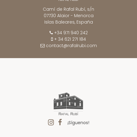
Camí de Rafal Rubí, s/n
07730 Alaior - Menorca
Islas Baleares, España
+34 971 940 242
+ 34 621 271 184
contact@rafalrubi.com
¡Síguenos!