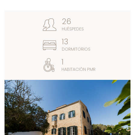
26
HUÉSPEDES
13
DORMITORIOS
1
HABITACIÓN PMR