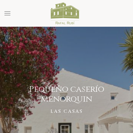
Pequeño caserío
menorquin
LAS CASAS