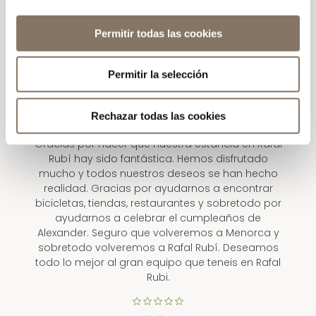
Permitir todas las cookies
Nuestra estancia en
Permitir la selección
Rafal Rubí hay sido
fantástica
Rechazar todas las cookies
Gracias por hacer que nuestra estancia en Rafal
Rubí hay sido fantástica. Hemos disfrutado
mucho y todos nuestros deseos se han hecho
realidad. Gracias por ayudarnos a encontrar
bicicletas, tiendas, restaurantes y sobretodo por
ayudarnos a celebrar el cumpleaños de
Alexander. Seguro que volveremos a Menorca y
sobretodo volveremos a Rafal Rubí. Deseamos
todo lo mejor al gran equipo que teneis en Rafal
Rubi.