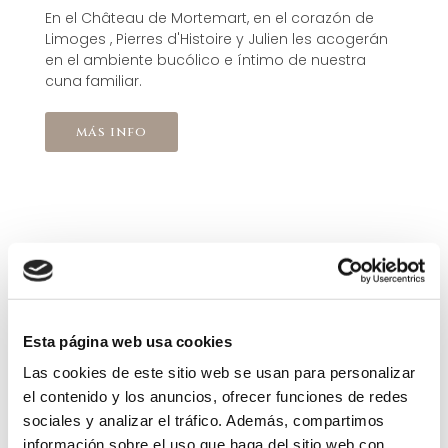
En el Château de Mortemart, en el corazón de
Limoges , Pierres d'Histoire y Julien les acogerán
en el ambiente bucólico e íntimo de nuestra
cuna familiar.
más info
Les esperamos para una gran aventura y les
acompañaremos en sus proyectos familiares o
profesionales, para que sea el evento y la experiencia de
Esta página web usa cookies
calidad que están deseando o han soñado.
Las cookies de este sitio web se usan para personalizar
Con mucho gusto les abrimos nuestras casas. Nuestro
el contenido y los anuncios, ofrecer funciones de redes
deseo es que ustedes se sientan felices, “en casa”, como
sociales y analizar el tráfico. Además, compartimos
“en casa”, para vivir con nosotros tanto un momento
información sobre el uso que haga del sitio web con