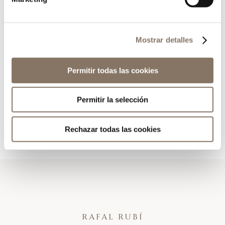
En Rafal Rubí apoyamos a los productores y
agricultores locales adquiriendo sus productos
Mostrar detalles
para el consumo de nuestros clientes. Gracias a
ellos ofrecemos producto fresco y de calidad.
Permitir todas las cookies
agroxerxa
Permitir la selección
Rechazar todas las cookies
RAFAL RUBÍ