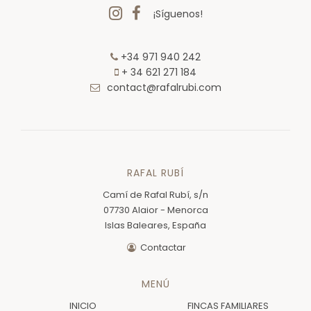
¡Síguenos!
+34 971 940 242
+ 34 621 271 184
contact@rafalrubi.com
RAFAL RUBÍ
Camí de Rafal Rubí, s/n
07730 Alaior - Menorca
Islas Baleares, España
Contactar
MENÚ
INICIO
FINCAS FAMILIARES